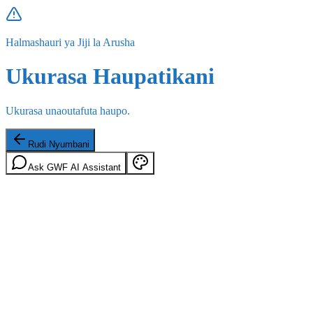
Halmashauri ya Jiji la Arusha
Ukurasa Haupatikani
Ukurasa unaoutafuta haupo.
Rudi Nyumbani
Ask GWF AI Assistant