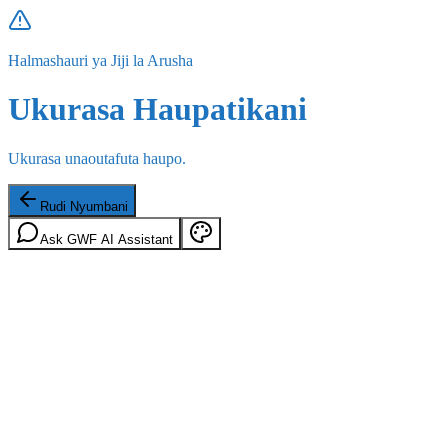
Halmashauri ya Jiji la Arusha
Ukurasa Haupatikani
Ukurasa unaoutafuta haupo.
Rudi Nyumbani
Ask GWF AI Assistant