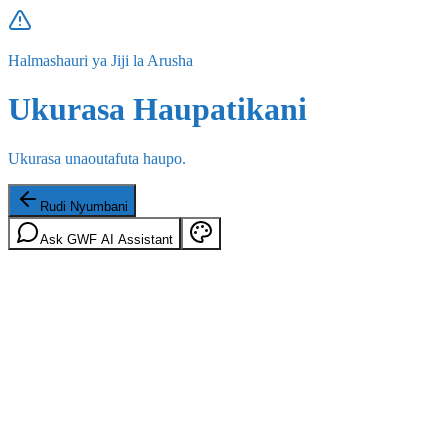
Halmashauri ya Jiji la Arusha
Ukurasa Haupatikani
Ukurasa unaoutafuta haupo.
Rudi Nyumbani
Ask GWF AI Assistant