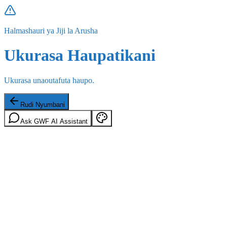
Halmashauri ya Jiji la Arusha
Ukurasa Haupatikani
Ukurasa unaoutafuta haupo.
Rudi Nyumbani
Ask GWF AI Assistant