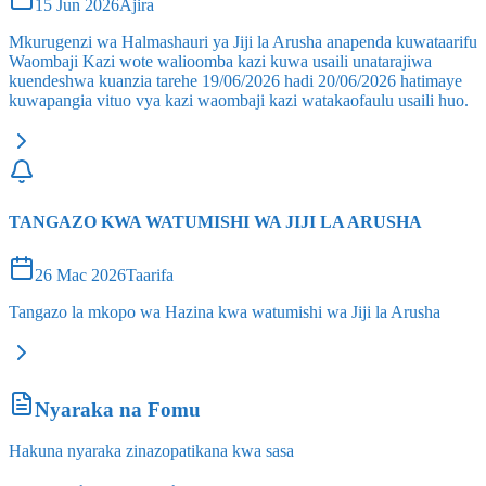
15 Jun 2026
Ajira
Mkurugenzi wa Halmashauri ya Jiji la Arusha anapenda kuwataarifu
Waombaji Kazi wote walioomba kazi kuwa usaili unatarajiwa
kuendeshwa kuanzia tarehe 19/06/2026 hadi 20/06/2026 hatimaye
kuwapangia vituo vya kazi waombaji kazi watakaofaulu usaili huo.
TANGAZO KWA WATUMISHI WA JIJI LA ARUSHA
26 Mac 2026
Taarifa
Tangazo la mkopo wa Hazina kwa watumishi wa Jiji la Arusha
Nyaraka na Fomu
Hakuna nyaraka zinazopatikana kwa sasa