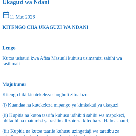
Ukaguzi wa Ndani
11 Mac 2026
KITENGO CHA UKAGUZI WA NDANI
Lengo
Kutoa ushauri kwa Afisa Masuuli kuhusu usimamizi sahihi wa
rasilimali.
Majukumu
Kitengo hiki kinatekeleza shughuli zifuatazo:
(i) Kuandaa na kutekeleza mipango ya kimkakati ya ukaguzi,
(ii) Kupitia na kutoa taarifa kuhusu udhibiti sahihi wa mapokezi,
uhifadhi na matumizi ya rasilimali zote za kifedha za Halmashauri,
(iii) Kupitia na kutoa taarifa kuhusu uzingatiaji wa taratibu za