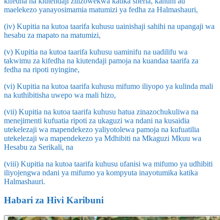
kifedha na kiutendaji zilizowekwa katika sheria, kanuni au
maelekezo yanayosimamia matumizi ya fedha za Halmashauri,
(iv) Kupitia na kutoa taarifa kuhusu uainishaji sahihi na upangaji wa
hesabu za mapato na matumizi,
(v) Kupitia na kutoa taarifa kuhusu uaminifu na uadilifu wa
takwimu za kifedha na kiutendaji pamoja na kuandaa taarifa za
fedha na ripoti nyingine,
(vi) Kupitia na kutoa taarifa kuhusu mifumo iliyopo ya kulinda mali
na kuthibitisha uwepo wa mali hizo,
(vii) Kupitia na kutoa taarifa kuhusu hatua zinazochukuliwa na
menejimenti kufuatia ripoti za ukaguzi wa ndani na kusaidia
utekelezaji wa mapendekezo yaliyotolewa pamoja na kufuatilia
utekelezaji wa mapendekezo ya Mdhibiti na Mkaguzi Mkuu wa
Hesabu za Serikali, na
(viii) Kupitia na kutoa taarifa kuhusu ufanisi wa mifumo ya udhibiti
iliyojengwa ndani ya mifumo ya kompyuta inayotumika katika
Halmashauri.
Habari za Hivi Karibuni