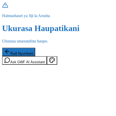
Halmashauri ya Jiji la Arusha
Ukurasa Haupatikani
Ukurasa unaoutafuta haupo.
Rudi Nyumbani
Ask GWF AI Assistant