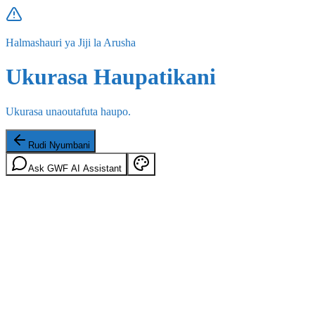
Halmashauri ya Jiji la Arusha
Ukurasa Haupatikani
Ukurasa unaoutafuta haupo.
Rudi Nyumbani
Ask GWF AI Assistant