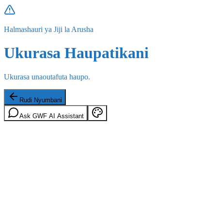
Halmashauri ya Jiji la Arusha
Ukurasa Haupatikani
Ukurasa unaoutafuta haupo.
Rudi Nyumbani
Ask GWF AI Assistant