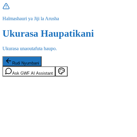
Halmashauri ya Jiji la Arusha
Ukurasa Haupatikani
Ukurasa unaoutafuta haupo.
Rudi Nyumbani
Ask GWF AI Assistant