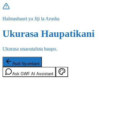
Halmashauri ya Jiji la Arusha
Ukurasa Haupatikani
Ukurasa unaoutafuta haupo.
Rudi Nyumbani
Ask GWF AI Assistant