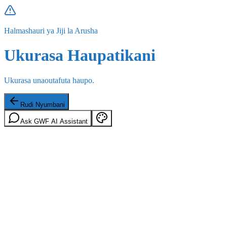
Halmashauri ya Jiji la Arusha
Ukurasa Haupatikani
Ukurasa unaoutafuta haupo.
Rudi Nyumbani
Ask GWF AI Assistant