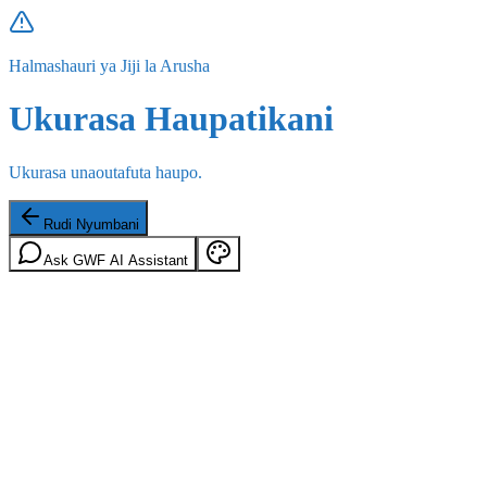
Halmashauri ya Jiji la Arusha
Ukurasa Haupatikani
Ukurasa unaoutafuta haupo.
Rudi Nyumbani
Ask GWF AI Assistant