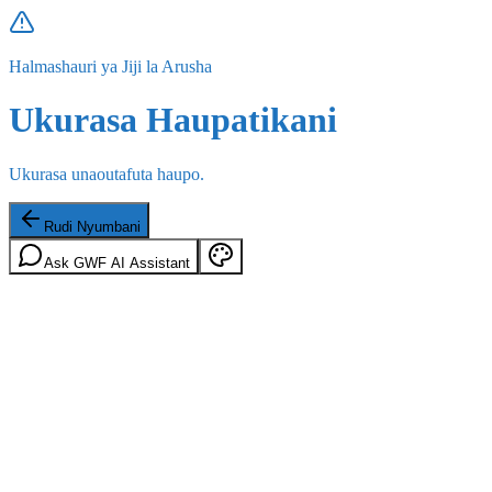
Halmashauri ya Jiji la Arusha
Ukurasa Haupatikani
Ukurasa unaoutafuta haupo.
Rudi Nyumbani
Ask GWF AI Assistant