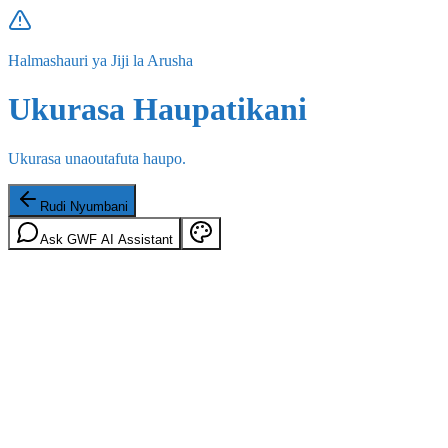
Halmashauri ya Jiji la Arusha
Ukurasa Haupatikani
Ukurasa unaoutafuta haupo.
Rudi Nyumbani
Ask GWF AI Assistant