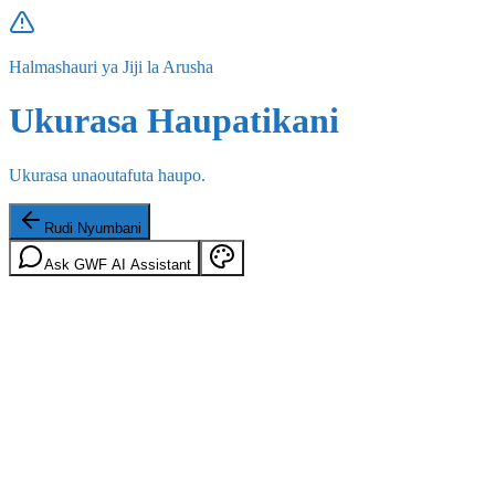
Halmashauri ya Jiji la Arusha
Ukurasa Haupatikani
Ukurasa unaoutafuta haupo.
Rudi Nyumbani
Ask GWF AI Assistant