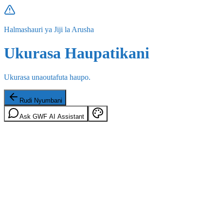
Halmashauri ya Jiji la Arusha
Ukurasa Haupatikani
Ukurasa unaoutafuta haupo.
Rudi Nyumbani
Ask GWF AI Assistant