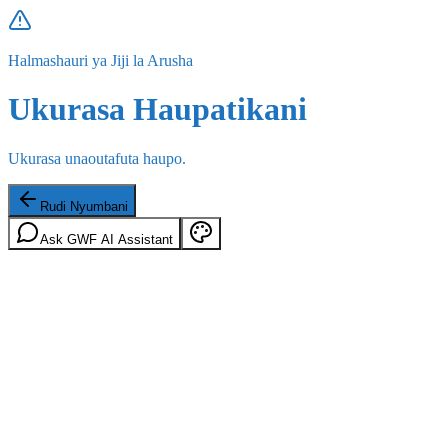
Halmashauri ya Jiji la Arusha
Ukurasa Haupatikani
Ukurasa unaoutafuta haupo.
Rudi Nyumbani
Ask GWF AI Assistant