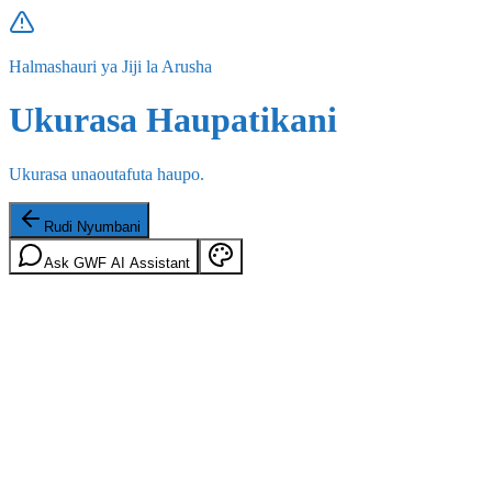
Halmashauri ya Jiji la Arusha
Ukurasa Haupatikani
Ukurasa unaoutafuta haupo.
Rudi Nyumbani
Ask GWF AI Assistant