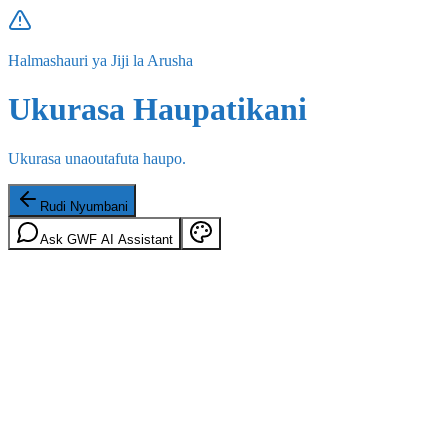
Halmashauri ya Jiji la Arusha
Ukurasa Haupatikani
Ukurasa unaoutafuta haupo.
Rudi Nyumbani
Ask GWF AI Assistant