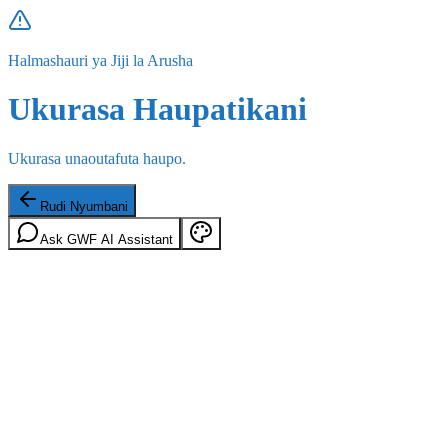
Halmashauri ya Jiji la Arusha
Ukurasa Haupatikani
Ukurasa unaoutafuta haupo.
Rudi Nyumbani
Ask GWF AI Assistant