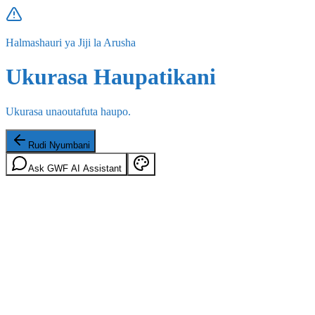
Halmashauri ya Jiji la Arusha
Ukurasa Haupatikani
Ukurasa unaoutafuta haupo.
Rudi Nyumbani
Ask GWF AI Assistant