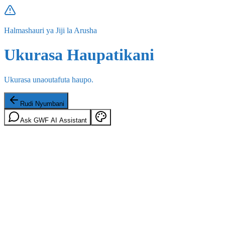
Halmashauri ya Jiji la Arusha
Ukurasa Haupatikani
Ukurasa unaoutafuta haupo.
Rudi Nyumbani
Ask GWF AI Assistant