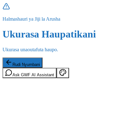
Halmashauri ya Jiji la Arusha
Ukurasa Haupatikani
Ukurasa unaoutafuta haupo.
Rudi Nyumbani
Ask GWF AI Assistant