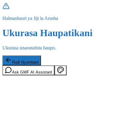
Halmashauri ya Jiji la Arusha
Ukurasa Haupatikani
Ukurasa unaoutafuta haupo.
Rudi Nyumbani
Ask GWF AI Assistant