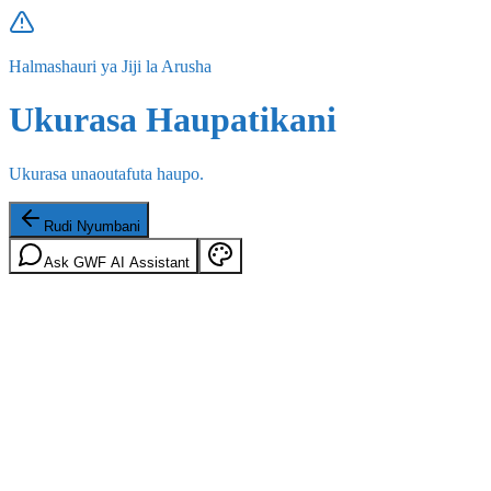
Halmashauri ya Jiji la Arusha
Ukurasa Haupatikani
Ukurasa unaoutafuta haupo.
Rudi Nyumbani
Ask GWF AI Assistant