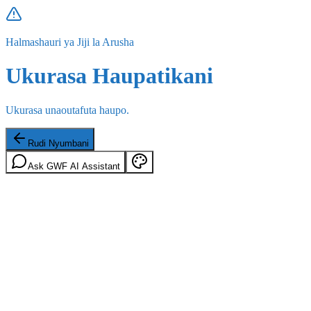
Halmashauri ya Jiji la Arusha
Ukurasa Haupatikani
Ukurasa unaoutafuta haupo.
Rudi Nyumbani
Ask GWF AI Assistant