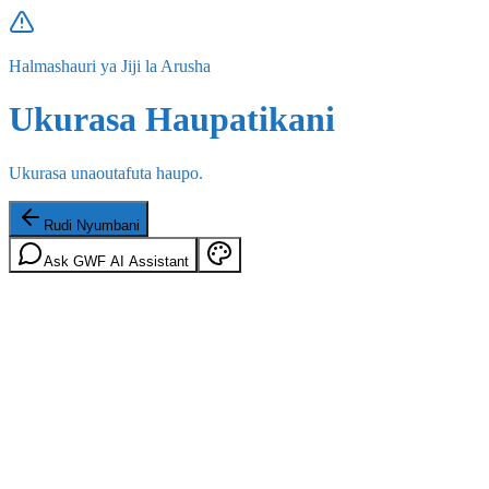
Halmashauri ya Jiji la Arusha
Ukurasa Haupatikani
Ukurasa unaoutafuta haupo.
Rudi Nyumbani
Ask GWF AI Assistant