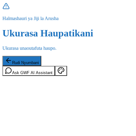
Halmashauri ya Jiji la Arusha
Ukurasa Haupatikani
Ukurasa unaoutafuta haupo.
Rudi Nyumbani
Ask GWF AI Assistant